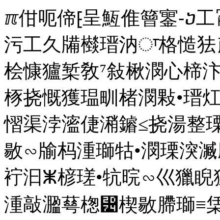
ℼ佄呃偙⁅呈䱍倠䉕䥌⁃ⴢ⼯㍗⽃䐯䑔䠠䵔⁌⸴‰牔湡楳楴湯污⼯久㸢㰊瑨汭ਾ格慥㹤 㰠楴汴㹥⹕⹓愠摮䤠瑮牥瑳瑡⁥楈桧慷獹椠⁮敎⁷敍楸潣⼼楴汴㹥 㰠敭慴挠湯整瑮∽整瑸栯浴㭬挠慨獲瑥甽楮潣敤•瑨灴攭畱癩∽潃瑮湥⵴祔数㸢 㰠敭慴渠浡㵥倢潲䥧≤挠湯整瑮∽潗摲䐮捯浵湥≴ਾ†洼瑥⁡慮敭∽牏杩湩瑡牯•潣瑮湥㵴䴢捩潲潳瑦圠牯⁤∹ਾ†氼湩⁫敲㵬䘢汩ⵥ楌瑳•牨晥∽⼮獵睨獹晟汩獥是汩汥獩⹴浸≬ਾ†氼湩⁫敲㵬䔢楤⵴楔敭䐭瑡≡栠敲㵦⸢甯桳祷彳楦敬⽳摥瑩慤慴洮潳㸢 㰠瑳汹㹥 㰠ⴡ‭⼠‪潆瑮䐠晥湩瑩潩獮⨠ 晀湯⵴慦散††††笠潦瑮昭浡汩㩹楗杮楤杮㭳††††瀠湡獯ⵥ㨱‵‰‰‰‰‰‰‰‰㬰†洠潳昭湯⵴档牡敳㩴㬲††洠潳札湥牥捩昭湯⵴慦業祬愺瑵㭯†洠潳昭湯⵴楰捴㩨慶楲扡敬※†††洠潳昭湯⵴楳湧瑡牵㩥‰㘲㐸㔳㔴‶‰‰㈭㐱㐷㌸㐶‸㬰⁽晀湯⵴慦散†笠潦瑮昭浡汩㩹䤢灭敲獳䈠≔※††瀠湡獯ⵥ㨱‰‰‰‰‰‰‰‰‰㬰†洠潳昭湯⵴污㩴吢浩獥丠睥删浯湡㬢††††洠潳昭湯⵴档牡敳㩴㬰††洠潳札湥牥捩昭湯⵴慦業祬爺浯湡※洠潳昭湯⵴潦浲瑡漺桴牥※洠潳昭湯⵴楰捴㩨畡潴※†洠潳昭湯⵴楳湧瑡牵㩥‰‰‰‰‰㬰⁽⼠‪瑓汹⁥敄楦楮楴湯⁳⼪瀠䴮潳潎浲污‬楬䴮潳潎浲污‬楤⹶獍乯牯慭⁬††笠獭ⵯ瑳汹ⵥ慰敲瑮∺㬢†洠牡楧㩮椰㭮††洠牡楧⵮潢瑴浯⸺〰㄰瑰※洠潳瀭条湩瑡潩㩮楷潤⵷牯桰湡※†映湯⵴楳敺ㄺ⸲瀰㭴†††映湯⵴慦業祬∺楔敭⁳敎⁷潒慭≮※洠潳昭牡慥瑳昭湯⵴慦業祬∺楔敭⁳敎⁷潒慭≮紻瀠†笠潦瑮猭穩㩥㈱〮瑰※††映湯⵴慦業祬∺楔敭⁳敎⁷潒慭≮※洠潳昭牡慥瑳昭湯⵴慦業祬∺楔敭⁳敎⁷潒慭≮紻䀠慰敧匠捥楴湯‱††笠楳敺㠺㔮湩ㄠ⸱椰㭮††洠牡楧㩮⸱椰⁮⸱㔲湩ㄠ〮湩ㄠ㈮椵㭮†††洠潳栭慥敤⵲慭杲湩⸺椵㭮††††洠潳昭潯整⵲慭杲湩⸺椵㭮††††洠潳瀭灡牥猭畯捲㩥㬰⁽楤⹶敓瑣潩ㅮ†††笠慰敧区捥楴湯㬱⁽⼠‪楌瑳䐠晥湩瑩潩獮⨠ 汀獩⁴ぬ†††笠獭ⵯ楬瑳椭㩤㌱㜵㠵㐶〸※†††洠潳氭獩⵴祴数栺批楲㭤†洠潳氭獩⵴整灭慬整椭獤㔺㘱㜹ㄸ㐷ⴠ㜲㈶㘴㌸‸ㄭ㤴㔱㈴㈴‰㌱㤳㤵㠴〸ⴠ㠷㠲㠶‶ㄭ㐶㜰〱㠷‰㔭㘳㜵㠵〱ㄠ㈸㈶㐴㤵‴㠱㐸〳㐴㘱㤠㌴〵㘴㐸紻䀠楬瑳氠㨰敬敶ㅬ††笠獭ⵯ敬敶⵬畮扭牥昭牯慭㩴畢汬瑥※†††洠潳氭癥汥琭硥㩴䙜䈰㬷†洠潳氭癥汥琭扡猭潴㩰㔮湩※†††洠潳氭癥汥渭浵敢⵲潰楳楴湯氺晥㭴††††琠硥⵴湩敤瑮ⴺ㈮椵㭮††洠潳愭獮⵩潦瑮猭穩㩥〱〮瑰※††映湯⵴慦業祬区浹潢㭬⁽汯††††笠慭杲湩戭瑯潴㩭椰㭮⁽汵††††笠慭杲湩戭瑯潴㩭椰㭮⁽ⴭਾ†⼼瑳汹㹥㰊栯慥㹤㰊潢祤猠祴敬∽慴ⵢ湩整癲污›㔮湩•慬杮∽久唭≓氠湩㵫⌢䙆〰〰•杢潣潬㵲⌢〰〰〸•整瑸∽䘣䙆䙆≆瘠楬歮∽䘣䙆う∰ਾ†瀼猠祴敬∽䕔员䄭䥌乇›散瑮牥•污杩㵮挢湥整≲㰾潦瑮猠穩㵥㔢•慦散∽牁慩⁬求捡≫㰾㹢⹕⹓䠠杩睨祡⁳湩丠睥䴠硥捩㱯戯㰾是湯㹴⼼㹰 㰠㹰愼栠敲㵦⌢湩≴㰾潦瑮映捡㵥䄢楲污㸢畊灭琠⁯湉整獲慴整删畯整⁳敢潬⹷⼼潦瑮㰾愯㰾瀯ਾ†瀼㰾⁡牨晥∽氣獩獴㸢昼湯⁴慦散∽牁慩≬䨾浵⁰潴氠獩獴漠⁦⹕⹓愠摮䤠瑮牥瑳瑡⁥潲瑵獥㰮是湯㹴⼼㹡㰠潦瑮映捡㵥䄢楲污㸢⼼潦瑮㰾瀯ਾ†瀼☾扮灳㰻瀯ਾ†琼扡敬戠牯敤㵲〢㸢 †㰠扴摯㹹 ††㰠牴ਾ††††琼㹤愼栠敲㵦⼢浮浩条獥ㄯ㈹唷䡓祷慍⹰灪≧㰾浩⁧潢摲牥∽∰愠瑬∽慍⁰景漠楲楧慮⁬㤱㜲唠匮‮楨桧慷⁹祳瑳浥椠⁮䵎•牳㵣⼢浮浩条獥ㄯ㈹唷䡓祷慍⹰灪≧眠摩桴∽〴∸栠楥桧㵴㔢㈵㸢⼼㹡⼼摴ਾ††††琼㹤 ††††㰠潦瑮猠穩㵥㈢•慦散∽牁慩≬㰾㹢楈瑳牯⁹景琠敨唠匮‮楨桧慷⁹祳瑳浥㰮戯‾桔⁥⹕⹓栠杩睨祡猠獹整⁭慷⁳灡汰敩⁤潴琠敨攠楸瑳湩⁧敎⁷敍楸潣栠杩睨祡渠瑥潷歲椠⁮㤱㜲‮湕楬敫猠浯⁥瑳瑡獥琠慨⁴敫瑰琠敨物漠楲楧慮⁬潲瑵⁥畮扭牥⁳污湯獧摩⁥桴⁥敮⁷⹕⹓渠浵敢獲⠠瑡氠慥瑳映牯愠眠楨敬Ⱙ椠⁮敎⁷敍楸潣琠敨漠楲楧慮⁬瑳瑡⁥潲瑵⁥畮扭牥⁳敷敲椠浭摥慩整祬攠楬業慮整⁤湯琠敨渠睥祬攠瑳扡楬桳摥唠匮‮潲瑵獥‮⁁慭⁰景琠楨⁳⹕⹓爠畯整猠獹整⁭桳睯⁳桴⁥楳湧晩捩湡⁴楤晦牥湥散⁳敢睴敥⁮桴⁥祳瑳浥愠⁳楦獲⁴慬摩漠瑵愠摮愠⁳瑩攠楸瑳摥ㄠ‰敹牡⁳慬整⁲搨獥牣扩摥戠汥睯⸩吠楨⁳慭⁰獩琠歡湥映潲⁭湡愠瑲捩敬∠⹕⹓㘠㘶›敂獡⁴景愠䠠杩睨祡∿戠⁹楒档牡⁤⹆圠楥杮潲晦‮桔⁥湥楴敲愠瑲捩敬愠瑣慵汬⁹牰癯摩獥愠搠瑥楡敬⁤楨瑳牯⁹景琠敨漠楲楧獮漠⁦桴⁥⹕⹓䠠杩睨祡匠獹整⁭湩丠睥䴠硥捩Ɐ愠摮挠湡戠⁥潦湵⁤瑡㰺是湯㹴 ††††㰠㹰昼湯⁴楳敺∽∲映捡㵥䄢楲污㸢瑨灴⼺眯睷昮睨⹡潤⹴潧⽶湩牦獡牴捵畴敲甯㙳㘶挮浦⼼潦瑮㰾瀯ਾ†††††瀼㰾潦瑮猠穩㵥㈢•慦散∽牁慩≬吾敨洠灡椠獴汥⁦慣敭映潲⁭桴⁥㤱㜲椠獳敵漠⁦攼㹭敎⁷敍楸潣䠠杩睨祡䨠畯湲污㰮支㹭䌠楬正映牯愠⁮湥慬杲摥瘠敩⹷⼼潦瑮㰾瀯ਾ††††⼼摴ਾ†††⼼牴ਾ††⼼扴摯㹹 㰠琯扡敬ਾ†瀼㰾潦瑮猠穩㵥㈢•慦散∽牁慩≬䄾⁳桴⁥慭⁰扡癯⁥桳睯ⱳ琠敨漠楲楧慮⁬⹕⹓爠畯整⁳桴瑡眠牥⁥湯洠牯⁥牯氠獥⁳桴楥⁲潭敲映浡汩慩⁲污杩浮湥獴愠楬湧敭瑮⁳敷敲㔠ⰴ㘠ⰶ㠠ⰰ㘠㘶‬湡⁤㔸‮⹕⹓㜠‰牣獯敳⁤桴⁥瑳瑡⁥畢⁴湯琠敨愠楬湧敭瑮氠瑡牥愠獳杩敮⁤潴唠匮‮〶‮桔牥⁥敷敲愠渠浵敢⁲景㌠搭杩瑩爠畯整⁳桴瑡搠獩灡数牡摥戠⁹桴⁥㤱〳㩳㰠瑳潲杮㌾㘶⼼瑳潲杮‾琨敨映物瑳漠⁦睴⁯桴瑡攠楸瑳摥Ⱙ㰠瑳潲杮ㄾ〸⼼瑳潲杮‾渨⁯潣湮捥楴湯琠⁯潴慤❹⁳潲瑵⥥‬猼牴湯㹧㠳㰵猯牴湯㹧⠠潮挠湯敮瑣潩⁮潴琠摯祡猧爠畯整Ⱙ㰠瑳潲杮㐾〷⼼瑳潲杮ⰾ㰠瑳潲杮㐾㔸⼼瑳潲杮ⰾ愠摮㰠瑳潲杮㔾㘶⼼瑳潲杮⸾䄠汬漠⁦桴獥⁥潲瑵獥眠牥⁥潧敮眠瑩楨⁮整⁮敹牡ⱳ琠潨杵⁨潭瑳漠⁦桴浥愠敲猠楴汬洠牡敫⁤獡唠匮‮牯椠瑮牥瑳瑡⁥潲瑵獥‮湉琠敨ㄠ㌹猰‬猼牴湯㹧⹕⹓㘠㰰猯牴湯㹧‬猼牴湯㹧㈶⼼瑳潲杮ⰾ㰠瑳潲杮㠾ⰴ㠠㰷猯牴湯㹧‬猼牴湯㹧㠲㰵猯牴湯㹧愠摮㰠瑳潲杮㔾〵⼼瑳潲杮‾敷敲攠瑸湥敤⁤湩潴琠敨猠慴整※猼牴湯㹧⹕⹓㜠㰰猯牴湯㹧眠獡爠牥畯整⁤湯漠敮漠⁲睴⁯敮⁷污杩浮湥獴戠晥牯⁥摡灯楴杮椠獴挠牵敲瑮爠畯楴杮⠠污湯⁧楷桴愠⁮硥整獮潩⁮景㰠瑳潲杮㔾㰴猯牴湯㹧㬩愠摮琠敨猠捥湯⁤猼牴湯㹧⹕⹓㌠㘶⼼瑳潲杮‾慣敭愠摮眠湥⹴䈠⁹桴⁥慬整ㄠ㌹猰‬桴⁥⹕⹓䠠杩睨祡匠獹整⁭湩丠睥䴠硥捩⁯慷⁳潭瑳祬漠⁮桴⁥污杩浮湥獴椠⁴慨⁤瑡琠敨戠来湩楮杮漠⁦桴⁥湩整獲慴整猠獹整⹭吠敨敲眠牥⁥⁡敦⁷档湡敧⁳湩琠敨ㄠ㐹猰‬楷桴琠敨椠瑮潲畤瑣潩⁮景唠匮‮猼牴湯㹧㠱㰰猯牴湯㹧⠠敳潣摮椠据牡慮楴湯 湡⁤敮⁷污杩浮湥獴映牯唠匮‮㐸愠摮㈠㔸椠⁮桴⁥潮瑲敨湲瀠牡⁴景琠敨猠慴整‮桔⁥㤱〵⁳湡⁤〶⁳牢畯桧⁴⹕⹓㰠瑳潲杮㔾㰶猯牴湯㹧愠摮㰠瑳潲杮ㄾ㐶⼼瑳潲杮‾氨瑡牥爠湥浵敢敲⁤猼牴湯㹧㘱㰰猯牴湯㹧⸩唠匮‮㐶眠獡愠獬⁯硥整摮摥椠⁮桴⁥㤱〷⁳湡⁤〹⁳湯潴愠氠湯敧⁲潲瑵湩Ⱨ愠摮唠匮‮猼牴湯㹧㔵㰰猯牴湯㹧眠獡攠瑸湥敤⁤潳瑵⁨潴䄠扬煵敵煲敵愠潲湵⁤〲〰㰮是湯㹴⼼㹰 㰠㹰昼湯⁴楳敺∽∲映捡㵥䄢楲污㸢桔⁥潣業杮漠⁦桴⁥湩整獲慴整猠獹整⁭慨⁳敲畳瑬摥椠⁮⹕⹓爠畯整⁳敢湩⁧楥桴牥搠捥浯獩楳湯摥戠捥畡敳漠⁦桴楥⁲敲畤摮湡祣‬牯栠摩敤⁮桷牥⁥摡潪湩湩⁧瑳瑡獥挠湡琧戠⁥潣癮湩散⁤潴愠牧敥琠⁯⁡敤潣浭獩楳湯湩⹧㰠瑳潲杮唾匮‮㘶⼼瑳潲杮‾湡⁤猼牴湯㹧〸⼼瑳潲杮‾敷敲搠捥浯業獳潩敮⁤湩琠敨物攠瑮物瑥ⱹ眠楨敬㰠瑳潲杮唾匮‮㔸⼼瑳潲杮‾慨⁳獥敳瑮慩汬⁹散獡摥琠⁯硥獩⁴湩丠睥䴠硥捩⁯楷桴畯⁴湡漠晦捩慩⁬汥浩湩瑡潩⁮祢䄠十呈⁏吨硥獡洠獵⁴敢栠汯楤杮漠瑵映牯椠獴瀠牯楴湯漠⁦桴瑡爠畯整⸩传敮渠睥爠畯整眠獡漠敶汲楡⁤湯愠⁮硥獩楴杮爠畯整⠠ㄴ′湯㔠⤶愠摮唠匮‮猼牴湯㹧㘶㰶猯牴湯㹧栠獡戠敥⁮硥牯楣敳⁤潴㰠瑳潲杮㐾ㄹ⼼瑳潲杮⸾⼼潦瑮㰾瀯ਾ†瀼㰾潦瑮猠穩㵥㈢•慦散∽牁慩≬䄾⁳慦⁲獡戠湡敮敲⁤潲瑵獥⠠⹩⹥‬䱁䕔乒呁ⱅ䈠偙十⥓☬扮灳猻敥琠敨猠浵慭祲甠摮牥攠捡♨扮灳椻摮癩摩慵⁬潲瑵⁥桴瑡栠獡栠摡漠敮漠⁲潭敲戠湡敮敲♤扮灳爻畯整⹳☠扮灳㰻牢ਾ†戼㹲 吠敨漠楲楧慮⁬㤱㔲㈭‶汰湡⁳敷敲愠氠瑩汴⁥楤晦牥湥⹴吠敨敳眠湥⁴桴潲杵⁨敳敶慲⁬瑩牥瑡潩獮☮扮灳※桔⁥睴⁯楢杧獥⁴档湡敧⁳甼戾晥牯㱥甯‾桴⁥楦慮⁬祳瑳浥眠獡瀠獯整⁤湩丠睥䴠硥捩⁯敷敲☬扮灳⠻⤱搠獥杩慮楴杮眠慨⁴慷⁳牯杩湩污祬琠⁯敢唠匮‮〶愠⁳⹕⹓㘠㬶愠摮⠠⤲洠癯湩⁧⹕⹓㠠‵湯潴愠渠睥愠楬湧敭瑮‮桔獥⁥档湡敧⁳污潳愠晦捥整♤扮灳愻渠浵敢⁲景瀠潲潰敳⁤渦獢㭰牢湡档⠠ⴳ楤楧⥴爠畯整⹳渦獢㭰䄠戠楲晥渦獢㭰畳浭牡⁹景琠敨敳瀠潲潰慳獬愠摮挠慨杮獥椠♳扮灳戻汥睯戼㹲⼼潦瑮㰾瀯ਾ†琼扡敬戠牯敤㵲ㄢ•楷瑤㵨ㄢ〰∥戠捧汯牯∽䘣う〰∰ਾ††琼潢祤ਾ†††琼㹲 †††㰠摴眠摩桴∽〱∰䄾⁳慭歲摥椠⁮㤱㘲⼼摴ਾ††††琼⁤楷瑤㵨㈢〹㸢牏杩湩污祬瀠潲潰敳⁤㰯牢ਾ††††攼㹭潍楤楦摥瀠潲潰慳♬扮灳愻瑦牥漠楲楧慮汬⁹牰灯獯摥㘠‰敢慣敭㘠㰶支㹭⼼摴ਾ†††⼼牴ਾ†††琼㹲 †††㰠摴眠摩桴∽〱∰㰾瑳潲杮㌾㔸⼼瑳潲杮㰾琯㹤 †††㰠摴眠摩桴∽㤲∰㰾瑳潲杮㠾㰵猯牴湯㹧㰠浥⠾牏杩湩污唠匮‮㔸瀠慬⁮潴歯椠⁴䕓映潲⁭慒潴⁮桴潲杵⁨汃祡潴⁮潴䘠⹴圠牯桴‬塔㰩支㹭⼼摴ਾ†††⼼牴ਾ†††琼㹲 †††㰠摴眠摩桴∽〱∰㰾瑳潲杮㠾㰵猯牴湯㹧⼼摴ਾ††††琼⁤楷瑤㵨㈢〹㸢猼牴湯㹧㠲㰵猯牴湯㹧ⴠ删浯牥癯汩敬琠⁯慒潴㱮牢ਾ††††猼牴湯㹧〶㰯浥㘾㰶支㹭⼼瑳潲杮‾‭潌⁳界慮⁳潴删浯牥癯汩敬戼㹲 †††㰠瑳潲杮㐾〶㰯浥㐾㘶㔯〷⼼浥㰾猯牴湯㹧ⴠ䨠瑣㜠‰潴䰠獯䰠湵獡戼㹲 †††㰠瑳潲杮㜾㰰猯牴湯㹧ⴠ匠捯牯潲琠⁯捪⁴㘴㰰牢ਾ††††猼牴湯㹧㜳㰰猯牴湯㹧ⴠ䰠獡䌠畲散⁳潴匠捯牯潲⼼摴ਾ†††⼼牴ਾ†††琼㹲 †††㰠摴眠摩桴∽〱∰㰾瑳潲杮㐾㔸⼼瑳潲杮㰾琯㹤 †††㰠摴眠摩桴∽㤲∰举瑯漠楲楧慮汬⁹汰湡敮⁤獡唠匮‮潒瑵㱥琯㹤 ††㰠琯㹲 ††㰠牴ਾ††††琼⁤楷瑤㵨ㄢ〰㸢猼牴湯㹧㘶⼼瑳潲杮㰾琯㹤 †††㰠摴眠摩桴∽㤲∰㰾瑳潲杮㘾㰰猯牴湯㹧⼼摴ਾ†††⼼牴ਾ†††琼㹲 †††㰠摴眠摩桴∽〱∰㰾瑳潲杮㌾㘶⼼瑳潲杮㰾琯㹤 †††㰠摴眠摩桴∽㤲∰㰾瑳潲杮㌾〶⼼瑳潲杮㰾琯㹤 ††㰠琯㹲 ††㰠牴ਾ††††琼⁤楷瑤㵨ㄢ〰㸢猼牴湯㹧㘵㰶猯牴湯㹧⼼摴ਾ††††琼⁤楷瑤㵨㈢〹㸢猼牴湯㹧㘵㰰猯牴湯㹧⠠摡敤⁤敢潦敲挠慨杮⁥景㘠‰潴㘠⤶⼼摴ਾ†††⼼牴ਾ†††琼㹲 †††㰠摴眠摩桴∽〱∰㰾瑳潲杮㘾㘶⼼瑳潲杮㰾琯㹤 †††㰠摴眠摩桴∽㤲∰㰾瑳潲杮㔾〶㘯〶⼼瑳潲杮㰾琯㹤 ††㰠琯㹲 †㰠琯潢祤ਾ†⼼慴汢㹥渦獢㭰 㰠㹰⼼㹰 㰠牨ਾ†瀼猠祴敬∽䕔员䄭䥌乇›散瑮牥•污杩㵮挢湥整≲㰾⁡慮敭∽湩≴椠㵤椢瑮㸢⼼㹡昼湯⁴楳敺∽∵映捡㵥䄢楲污䈠慬正㸢戼䤾瑮牥瑳瑡⁥潲瑵獥⼼㹢⼼潦瑮㰾瀯ਾ†瀼㰾潦瑮猠穩㵥㈢•慦散∽牁慩≬吾敨敲愠敲琠牨敥椠瑮牥瑳瑡⁥潲瑵獥椠⁮敎⁷敍楸潣‬污⁬景琠敨⁭潣獮摩牥摥洠橡牯挠潲獳挭畯瑮祲爠畯整⁳砨‰牯砠‵畮扭牥⥳‮桔獥⁥牡⁥慥瑳眭獥⁴猼牴湯㹧ⵉ〱‬ⵉ〴㰬猯牴湯㹧愠摮渠牯桴猭畯桴㰠瑳潲杮䤾㈭㰵猯牴湯㹧‬桷捩⁨敢楧獮愠⁴慌⁳牃捵獥‮敎⁷敍楸潣椠⁳浡湯⁧⁡敶祲映睥猠慴整⁳桴瑡搠⁯潮⁴慨敶愠祮㌠搭杩瑩椠瑮牥瑳瑡⁥潲瑵獥⠠㌢楤⤢愠潲湵⁤瑩⁳慭潪⁲楣楴獥‮潃獮摩牥湩⁧桴⁥楬業慴楴湯⁳浩潰敳⁤祢琠牥慲湩愠摮琠敨氠祡畯⁴景琠敨挠瑩ⱹ椠⁴獩甠汮歩汥⁹桴瑡䄠扬煵敵煲敵眠汩⁬慨敶愠⁮湩整獲慴整戠灹獡⁳潣獮牴捵整⁤湩琠敨映牯獥敥扡敬映瑵牵⹥吠敨敲愠敲愠渠浵敢⁲景䤠瑮牥瑳瑡⁥畂楳敮獳䰠潯獰眠楨档栠癡⁥敲汰捡摥琠敨漠楲楧慮⁬⹕⹓爠畯楴杮⁳桴潲杵⁨楣楴獥‬潳敭楴敭⁳畲湮湩⁧潣据牵敲瑮眠瑩⁨瑳瑡⁥潲瑵⁥畮扭牥⹳⼼潦瑮㰾瀯ਾ†格㹲 㰠⁰瑳汹㵥吢塅ⵔ䱁䝉㩎挠湥整≲愠楬湧∽散瑮牥㸢愼渠浡㵥氢獩獴•摩∽楬瑳≳㰾愯㰾潦瑮猠穩㵥㔢•慦散∽牁慩⁬求捡